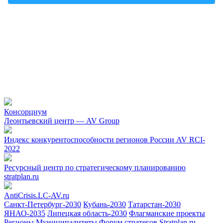
Консорциум
Леонтьевский центр — AV Group
Индекс конкурентоспособности регионов России AV RCI-
2022
Ресурсный центр по стратегическому планированию
stratplan.ru
AntiCrisis.LC-AV.ru
Санкт-Петербург-2030
Кубань-2030
Татарстан-2030
ЯНАО-2035
Липецкая область-2030
Флагманские проекты
Регионы
Муниципалитеты
Форум стратегов
Stratplan.ru