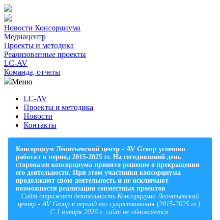
Новости Консорциума
Медиацентр
Проекты и методика
Реализованные проекты
LC-AV
Команда, отчеты
Меню
LC-AV
Проекты и методика
Новости
Контакты
Консорциум Леонтьевский центр - AV Group успешно
работал в период 2015-2025 гг. На сегодняшний день
сторонами консорциума принято решение о прекращении
его деятельности. При этом участники консорциума
продолжают свою деятельность и не исключают
возможности реализации совместных проектов
Сайт отражает деятельность Консорциума Леонтьевский
центр - AV Group в период его существования (2015-2025 гг.).
С 1 января 2026 г. сайт не обновляется.