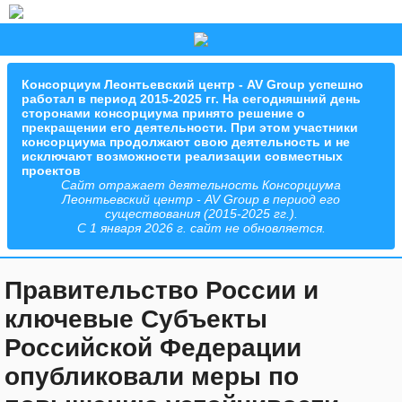
Консорциум Леонтьевский центр - AV Group успешно
работал в период 2015-2025 гг. На сегодняшний день
сторонами консорциума принято решение о
прекращении его деятельности. При этом участники
консорциума продолжают свою деятельность и не
исключают возможности реализации совместных
проектов
Сайт отражает деятельность Консорциума
Леонтьевский центр - AV Group в период его
существования (2015-2025 гг.).
С 1 января 2026 г. сайт не обновляется.
Правительство России и
ключевые Субъекты
Российской Федерации
опубликовали меры по