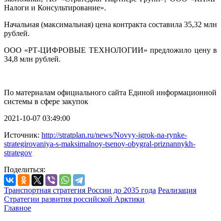
Налоги и Консультирование».
Начальная (максимальная) цена контракта составила 35,32 млн
рублей.
ООО «РТ-ЦИФРОВЫЕ ТЕХНОЛОГИИ» предложило цену в
34,8 млн рублей.
По материалам официального сайта Единой информационной
системы в сфере закупок
2021-10-07 03:49:00
Источник:
http://stratplan.ru/news/Novyy-igrok-na-rynke-
strategirovaniya-s-maksimalnoy-tsenoy-obygral-priznannykh-
strategov
Поделиться:
Транспортная стратегия России до 2035 года
Реализация
Стратегии развития российской Арктики
Главное