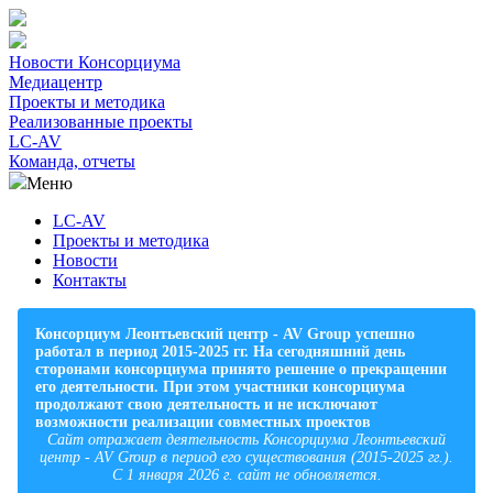
Новости Консорциума
Медиацентр
Проекты и методика
Реализованные проекты
LC-AV
Команда, отчеты
Меню
LC-AV
Проекты и методика
Новости
Контакты
Консорциум Леонтьевский центр - AV Group успешно
работал в период 2015-2025 гг. На сегодняшний день
сторонами консорциума принято решение о прекращении
его деятельности. При этом участники консорциума
продолжают свою деятельность и не исключают
возможности реализации совместных проектов
Сайт отражает деятельность Консорциума Леонтьевский
центр - AV Group в период его существования (2015-2025 гг.).
С 1 января 2026 г. сайт не обновляется.