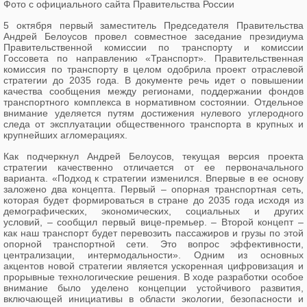
Фото с официального сайта Правительства России
5 октября первый заместитель Председателя Правительства
Андрей Белоусов провел
совместное заседание президиума
Правительственной комиссии по транспорту и комиссии
Госсовета по направлению «Транспорт». Правительственная
комиссия по транспорту в целом одобрила проект отраслевой
стратегии до 2035 года. В документе речь идет о повышении
качества сообщения между регионами, поддержании фондов
транспортного комплекса в нормативном состоянии. Отдельное
внимание уделяется путям достижения нулевого углеродного
следа от эксплуатации общественного транспорта в крупных и
крупнейших агломерациях.
Как подчеркнул Андрей Белоусов, текущая версия проекта
стратегии качественно отличается от ее первоначального
варианта. «Подход к стратегии изменился. Впервые в ее основу
заложено два концепта. Первый – опорная транспортная сеть,
которая будет формироваться в стране до 2035 года исходя из
демографических, экономических, социальных и других
условий, – сообщил первый вице-премьер. – Второй концепт –
как наш транспорт будет перевозить пассажиров и грузы по этой
опорной транспортной сети. Это вопрос эффективности,
централизации, интермодальности». Одним из основных
акцентов новой стратегии является ускоренная цифровизация и
прорывные технологические решения. В ходе разработки особое
внимание было уделено концепции устойчивого развития,
включающей инициативы в области экологии, безопасности и