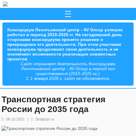
Консорциум Леонтьевский центр - AV Group успешно
работал в период 2015-2025 гг. На сегодняшний день
сторонами консорциума принято решение о
прекращении его деятельности. При этом участники
консорциума продолжают свою деятельность и не
исключают возможности реализации совместных
проектов
Сайт отражает деятельность Консорциума
Леонтьевский центр - AV Group в период его
существования (2015-2025 гг.).
С 1 января 2026 г. сайт не обновляется.
Транспортная стратегия
России до 2035 года
06.10.2021
|
Stratplan.ru