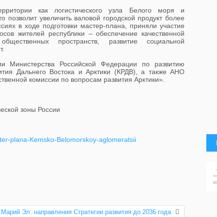
ерритории как логистического узла Белого моря и
то позволит увеличить валовой городской продукт более
ссиях в ходе подготовки мастер-плана, приняли участие
росов жителей республики – обеспечение качественной
общественных пространств, развитие социальной
т.
ии Министерства Российской Федерации по развитию
ития Дальнего Востока и Арктики (КРДВ), а также АНО
венной комиссии по вопросам развития Арктики».
еской зоны России
aster-plana-Kemsko-Belomorskoy-aglomeratsii
Марий Эл: направления Стратегии развития до 2036 года