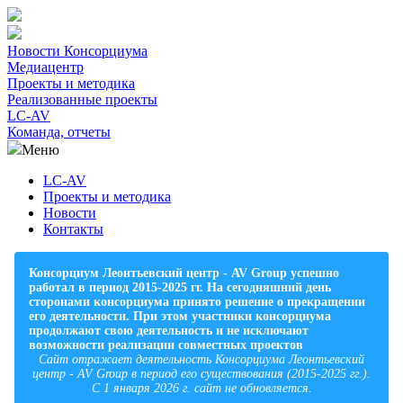
Новости Консорциума
Медиацентр
Проекты и методика
Реализованные проекты
LC-AV
Команда, отчеты
Меню
LC-AV
Проекты и методика
Новости
Контакты
Консорциум Леонтьевский центр - AV Group успешно
работал в период 2015-2025 гг. На сегодняшний день
сторонами консорциума принято решение о прекращении
его деятельности. При этом участники консорциума
продолжают свою деятельность и не исключают
возможности реализации совместных проектов
Сайт отражает деятельность Консорциума Леонтьевский
центр - AV Group в период его существования (2015-2025 гг.).
С 1 января 2026 г. сайт не обновляется.