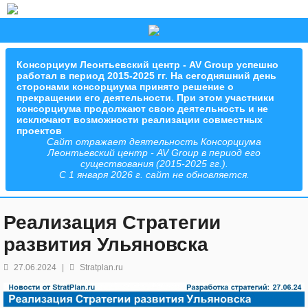
Консорциум Леонтьевский центр - AV Group успешно
работал в период 2015-2025 гг. На сегодняшний день
сторонами консорциума принято решение о
прекращении его деятельности. При этом участники
консорциума продолжают свою деятельность и не
исключают возможности реализации совместных
проектов
Сайт отражает деятельность Консорциума
Леонтьевский центр - AV Group в период его
существования (2015-2025 гг.).
С 1 января 2026 г. сайт не обновляется.
Реализация Стратегии
развития Ульяновска
27.06.2024
|
Stratplan.ru