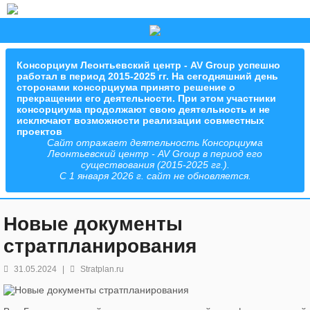
Консорциум Леонтьевский центр - AV Group успешно
работал в период 2015-2025 гг. На сегодняшний день
сторонами консорциума принято решение о
прекращении его деятельности. При этом участники
консорциума продолжают свою деятельность и не
исключают возможности реализации совместных
проектов
Сайт отражает деятельность Консорциума
Леонтьевский центр - AV Group в период его
существования (2015-2025 гг.).
С 1 января 2026 г. сайт не обновляется.
Новые документы
стратпланирования
31.05.2024
|
Stratplan.ru