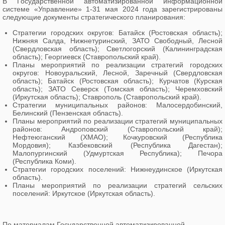
В Государственной автоматизированной информационной
системе «Управление» 1-31 мая 2024 года зарегистрированы
следующие документы
стратегического планирования:
Стратегии городских округов: Батайск (Ростовская область);
Нижняя Салда, Нижнетуринский, ЗАТО Свободный, Лесной
(Свердловская область); Светлогорский (Калининградская
область); Георгиевск (Ставропольский край).
Планы мероприятий по реализации стратегий городских
округов: Новоуральский, Лесной, Заречный (Свердловская
область); Батайск (Ростовская область); Курчатов (Курская
область); ЗАТО Северск (Томская область); Черемховский
(Иркутская область); Ставрополь (Ставропольский край).
Стратегии муниципальных районов: Малосердобинский,
Белинский (Пензенская область).
Планы мероприятий по реализации стратегий муниципальных
районов: Андроповский (Ставропольский край);
Нефтеюганский (ХМАО); Кочкуровский (Республика
Мордовия); Казбековский (Республика Дагестан);
Малопургинский (Удмуртская Республика); Печора
(Республика Коми).
Стратегии городских поселений: Нижнеудинское (Иркутская
область).
Планы мероприятий по реализации стратегий сельских
поселений: Иркутское (Иркутская область).
По материалам Государственной автоматизированной