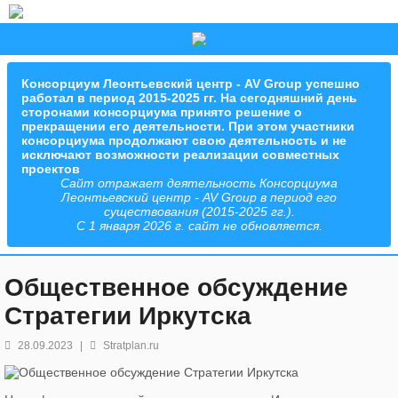
Консорциум Леонтьевский центр - AV Group успешно
работал в период 2015-2025 гг. На сегодняшний день
сторонами консорциума принято решение о
прекращении его деятельности. При этом участники
консорциума продолжают свою деятельность и не
исключают возможности реализации совместных
проектов
Сайт отражает деятельность Консорциума
Леонтьевский центр - AV Group в период его
существования (2015-2025 гг.).
С 1 января 2026 г. сайт не обновляется.
Общественное обсуждение
Стратегии Иркутска
28.09.2023
|
Stratplan.ru