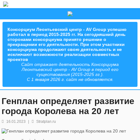
Консорциум Леонтьевский центр - AV Group успешно
работал в период 2015-2025 гг. На сегодняшний день
сторонами консорциума принято решение о
прекращении его деятельности. При этом участники
консорциума продолжают свою деятельность и не
исключают возможности реализации совместных
проектов
Сайт отражает деятельность Консорциума
Леонтьевский центр - AV Group в период его
существования (2015-2025 гг.).
С 1 января 2026 г. сайт не обновляется.
Генплан определяет развитие
города Королева на 20 лет
16.01.2023
|
Stratplan.ru