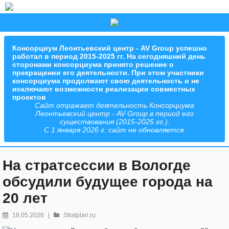
Консорциум Леонтьевский центр - AV Group успешно
работал в период 2015-2025 гг. На сегодняшний день
сторонами консорциума принято решение о
прекращении его деятельности. При этом участники
консорциума продолжают свою деятельность и не
исключают возможности реализации совместных
проектов
Сайт отражает деятельность Консорциума
Леонтьевский центр - AV Group в период его
существования (2015-2025 гг.).
С 1 января 2026 г. сайт не обновляется.
На стратсессии в Вологде
обсудили будущее города на
20 лет
18.05.2026
|
Stratplan.ru