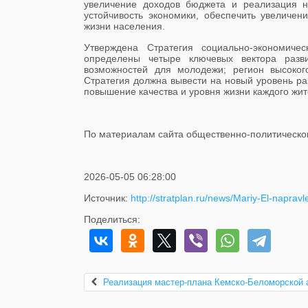
увеличение доходов бюджета и реализация н
устойчивость экономики, обеспечить увеличе
жизни населения.
Утверждена Стратегия социально-экономиче
определены четыре ключевых вектора разви
возможностей для молодежи; регион высокого
Стратегия должна вывести на новый уровень ра
повышение качества и уровня жизни каждого жит
По материалам сайта общественно-политическог
2026-05-05 06:28:00
Источник:
http://stratplan.ru/news/Mariy-El-napravl
Поделиться:
Реализация мастер-плана Кемско-Беломорской 