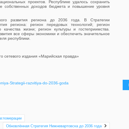
ациональных проектов. Республике удалось сохранить
ние собственных доходов бюджета и повышение уровня
ского развития региона до 2036 года. В Стратегии
тия региона: регион передовых технологий; регион
 качества жизни; регион культуры и гостеприимства.
звития все сферы экономики и обеспечить значительное
еля республики.
о сетевого издания «Марийская правда»
eniya-Strategii-razvitiya-do-2036-goda
агломерации
Обновлённая Стратегия Нижневартовска до 2036 года