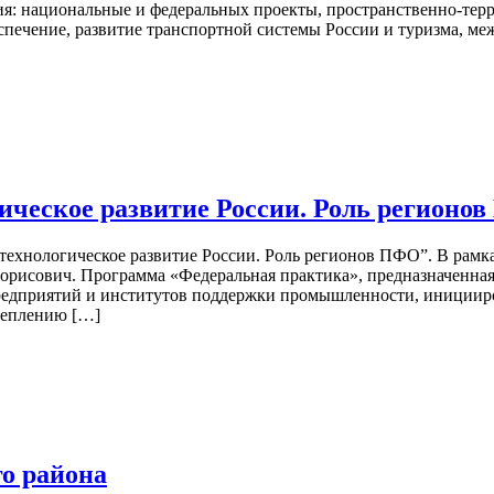
я: национальные и федеральных проекты, пространственно-терр
еспечение, развитие транспортной системы России и туризма, м
ческое развитие России. Роль регионо
технологическое развитие России. Роль регионов ПФО”. В рам
орисович. Программа «Федеральная практика», предназначенная
редприятий и институтов поддержки промышленности, иницииро
реплению […]
о района