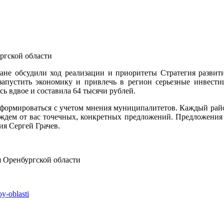
ргской области
ане обсудили ход реализации и приоритеты Стратегия развит
резапустить экономику и привлечь в регион серьезные инвести
ь вдвое и составила 64 тысячи рублей.
т формироваться с учетом мнения муниципалитетов. Каждый рай
 ждем от вас точечных, конкретных предложений. Предложения с
я Сергей Грачев.
я Оренбургской области
oy-oblasti