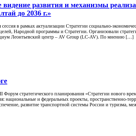
е видение развития и механизмы реализ
тай до 2036 г.»
кая сессия в рамках актуализации Стратегии социально-экономиче
 целей, Народной программы и Стратегии. Организовали страте
циум Леонтьевский центр – AV Group (LC-AV). По мнению […]
рге
XII Форум стратегического планирования «Стратегии нового вре
я: национальные и федеральных проекты, пространственно-терр
еспечение, развитие транспортной системы России и туризма, м