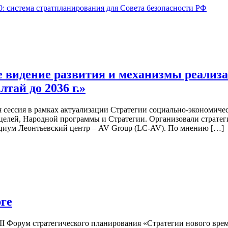
0: система стратпланирования для Совета безопасности РФ
е видение развития и механизмы реализ
тай до 2036 г.»
кая сессия в рамках актуализации Стратегии социально-экономиче
 целей, Народной программы и Стратегии. Организовали страте
циум Леонтьевский центр – AV Group (LC-AV). По мнению […]
рге
XII Форум стратегического планирования «Стратегии нового вре