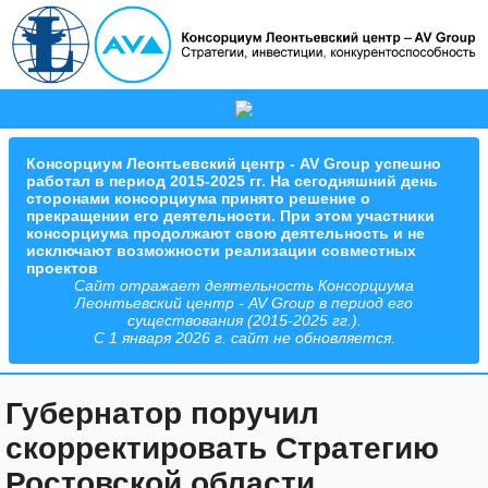
Консорциум Леонтьевский центр - AV Group успешно
работал в период 2015-2025 гг. На сегодняшний день
сторонами консорциума принято решение о
прекращении его деятельности. При этом участники
консорциума продолжают свою деятельность и не
исключают возможности реализации совместных
проектов
Сайт отражает деятельность Консорциума
Леонтьевский центр - AV Group в период его
существования (2015-2025 гг.).
С 1 января 2026 г. сайт не обновляется.
Губернатор поручил
скорректировать Стратегию
Ростовской области