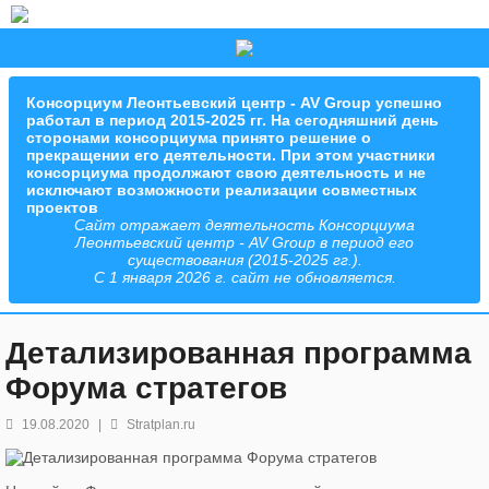
Консорциум Леонтьевский центр - AV Group успешно
работал в период 2015-2025 гг. На сегодняшний день
сторонами консорциума принято решение о
прекращении его деятельности. При этом участники
консорциума продолжают свою деятельность и не
исключают возможности реализации совместных
проектов
Сайт отражает деятельность Консорциума
Леонтьевский центр - AV Group в период его
существования (2015-2025 гг.).
С 1 января 2026 г. сайт не обновляется.
Детализированная программа
Форума стратегов
19.08.2020
|
Stratplan.ru