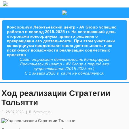
Консорциум Леонтьевский центр - AV Group успешно
работал в период 2015-2025 гг. На сегодняшний день
сторонами консорциума принято решение о
прекращении его деятельности. При этом участники
консорциума продолжают свою деятельность и не
исключают возможности реализации совместных
проектов
Сайт отражает деятельность Консорциума
Леонтьевский центр - AV Group в период его
существования (2015-2025 гг.).
С 1 января 2026 г. сайт не обновляется.
Ход реализации Стратегии
Тольятти
26.07.2023
|
Stratplan.ru